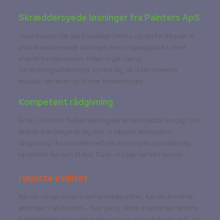
Skræddersyede løsninger fra Painters ApS
Vores kunder har alle forskellige behov, og derfor tilbyder vi
altid skræddersyede løsninger med udgangspunkt i hver
enkelte kundes ønsker. Inden vi går i gang,
forventningsafstemmer vi med dig, så vi kan levere et
resultat, der lever op til dine forventninger.
Kompetent rådgivning
Er du i tvivl om, hvilken løsning der er den bedste for dig? Det
skal du ikke bekymre dig om. Vi tilbyder kompetent
rådgivning i forbindelse med ethvert projekt og holder dig
opdateret fra start til slut. Du er i trygge hænder hos os.
Højeste kvalitet
Når du vælger os som samarbejdspartner, kan du forvente
løsninger i høj kvalitet – hver gang. Vores ansatte har de rette
kompetencer til at udføre den opgave, som du hyrer os til, og