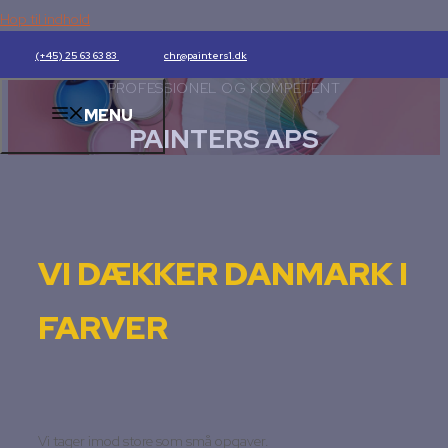
Hop til indhold
(+45) 25 63 63 83
chr@painters1.dk
PROFESSIONEL OG KOMPETENT
MENU
PAINTERS APS
VI DÆKKER DANMARK I
FARVER
Vi tager imod store som små opgaver.